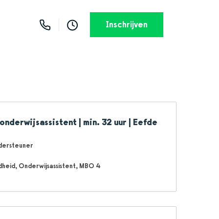
Inschrijven
nderwijsassistent | min. 32 uur | Eefde
dersteuner
dheid
Onderwijsassistent
MBO 4