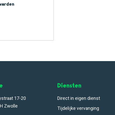
uwarden
le
Diensten
ystraat 17-20
Direct in eigen dienst
H Zwolle
Tijdelijke vervanging